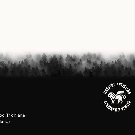
oc.Trichiana
luno)